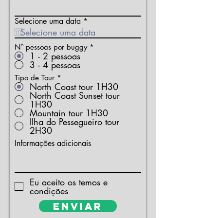
r
Selecione uma data
*
e
q
u
Nº pessoas por buggy
*
i
1 - 2 pessoas
r
3 - 4 pessoas
e
d
Tipo de Tour
*
North Coast tour 1H30
North Coast Sunset tour
1H30
Mountain tour 1H30
Ilha do Pessegueiro tour
2H30
Informações adicionais
Eu aceito os temos e
condições
Enviar