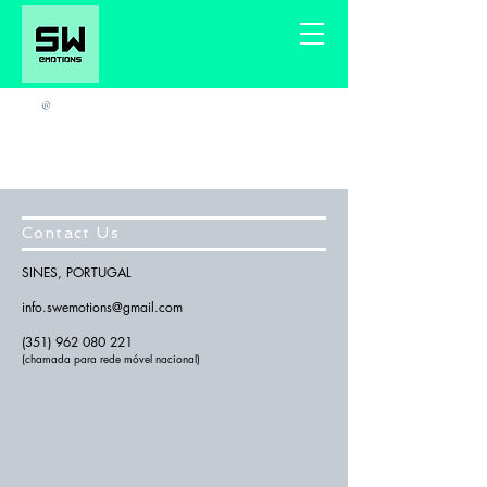
®
Contact Us
SINES, PORTUGAL
info.swemotions@gmail.com
(351) 962 080 221
(
chamada para
rede móvel nacional)