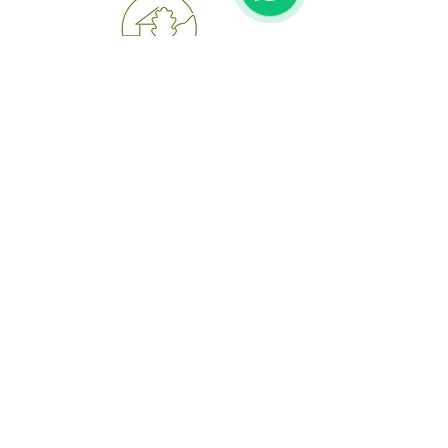
Privacy
Terms and
conditions
RAL consumer disputes
Política de privacidade
Contacts
Light Industrial Zone 2 lot 1122
7520-309
SINES
info.swemotions@gmail.com
(351) 962 080 221
(
call to
national mobile network)
© 2024
sw emotions